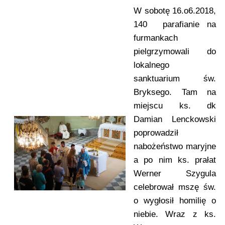
W sobotę 16.o6.2018,
140 parafianie na
furmankach
pielgrzymowali do
lokalnego
sanktuarium św.
Bryksego. Tam na
miejscu ks. dk
Damian Lenckowski
poprowadził
nabożeństwo maryjne
a po nim ks. prałat
Werner Szygula
celebrował mszę św.
o wygłosił homilię o
niebie. Wraz z ks.