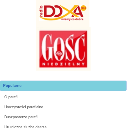
Popularne
O parafii
Uroczystości parafialne
Duszpasterze parafii
Liturgiczna służba ołtarza